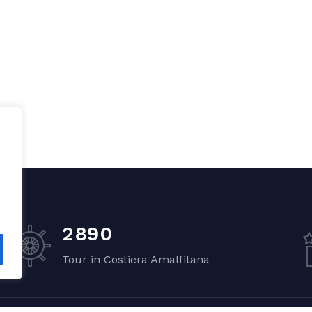
2
8
9
0
Tour in Costiera Amalfitana