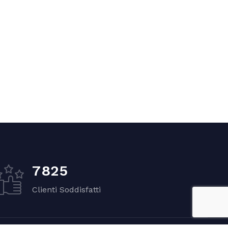
7
8
2
5
Clienti Soddisfatti