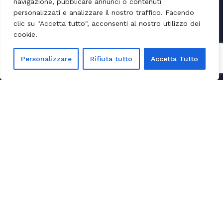
navigazione, pubblicare annunci o contenuti
personalizzati e analizzare il nostro traffico. Facendo
clic su "Accetta tutto", acconsenti al nostro utilizzo dei
cookie.
Personalizzare
Rifiuta tutto
Accetta Tutto
2
8
9
0
Tour in Costiera Amalfitana
7
8
2
5
Clienti Soddisfatti
Contatti