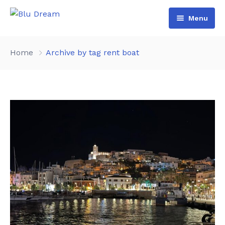
Menu
Home
Home
Archive by tag rent boat
Chi Siamo
Imbarcazioni
Contatti
Eventi
Foto Tour
Pacchetti
Area Riservata
Gestione Partner
Depliant
Checkout